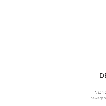
D
Nach d
bewegt h