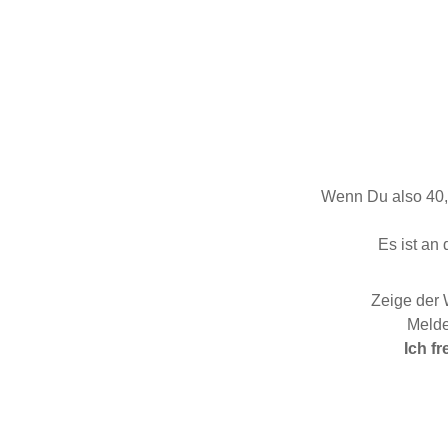
Wenn Du also 40, 5
Es ist an 
Zeige der 
Melde
Ich f